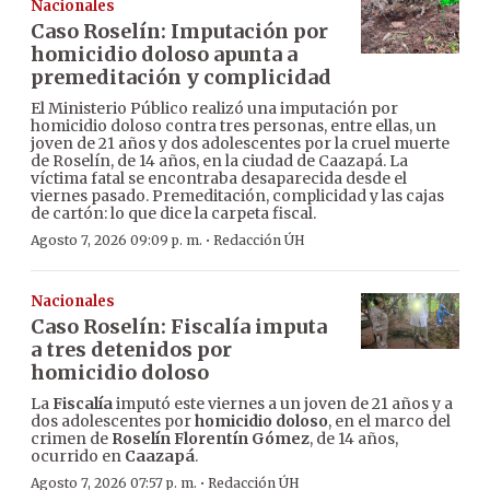
Nacionales
Caso Roselín: Imputación por
homicidio doloso apunta a
premeditación y complicidad
El Ministerio Público realizó una imputación por
homicidio doloso contra tres personas, entre ellas, un
joven de 21 años y dos adolescentes por la cruel muerte
de Roselín, de 14 años, en la ciudad de Caazapá. La
víctima fatal se encontraba desaparecida desde el
viernes pasado. Premeditación, complicidad y las cajas
de cartón: lo que dice la carpeta fiscal.
·
Agosto 7, 2026 09:09 p. m.
Redacción ÚH
Nacionales
Caso Roselín: Fiscalía imputa
a tres detenidos por
homicidio doloso
La
Fiscalía
imputó este viernes a un joven de 21 años y a
dos adolescentes por
homicidio doloso
, en el marco del
crimen de
Roselín Florentín Gómez
, de 14 años,
ocurrido en
Caazapá
.
·
Agosto 7, 2026 07:57 p. m.
Redacción ÚH