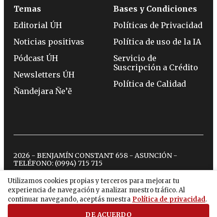
Temas
Bases y Condiciones
Editorial ÚH
Políticas de Privacidad
Noticias positivas
Política de uso de la IA
Pódcast ÚH
Servicio de
Suscripción a Crédito
Newsletters ÚH
Política de Calidad
Ñandejara Ñe’ẽ
2026 - BENJAMÍN CONSTANT 658 - ASUNCIÓN -
TELÉFONO:
(0994) 715 715
Utilizamos cookies propias y terceros para mejorar tu
experiencia de navegación y analizar nuestro tráfico. Al
twitter
instagram
facebook
tiktok
youtube
spotify
continuar navegando, aceptás nuestra
Política de privacidad
.
DE ACUERDO