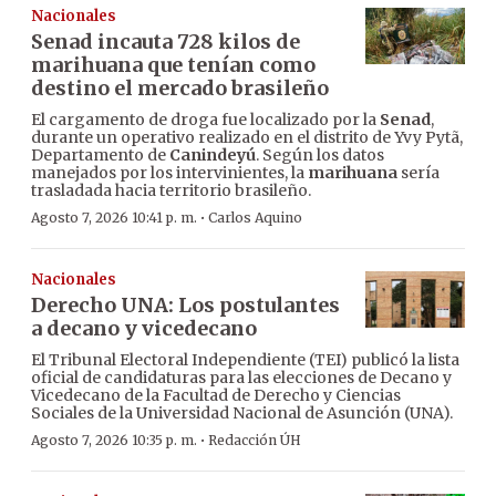
Nacionales
Senad incauta 728 kilos de
marihuana que tenían como
destino el mercado brasileño
El cargamento de droga fue localizado por la
Senad
,
durante un operativo realizado en el distrito de Yvy Pytã,
Departamento de
Canindeyú
. Según los datos
manejados por los intervinientes, la
marihuana
sería
trasladada hacia territorio brasileño.
·
Agosto 7, 2026 10:41 p. m.
Carlos Aquino
Nacionales
Derecho UNA: Los postulantes
a decano y vicedecano
El Tribunal Electoral Independiente (TEI) publicó la lista
oficial de candidaturas para las elecciones de Decano y
Vicedecano de la Facultad de Derecho y Ciencias
Sociales de la Universidad Nacional de Asunción (UNA).
·
Agosto 7, 2026 10:35 p. m.
Redacción ÚH