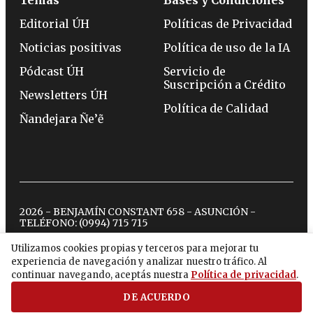
Temas
Bases y Condiciones
Editorial ÚH
Políticas de Privacidad
Noticias positivas
Política de uso de la IA
Pódcast ÚH
Servicio de
Suscripción a Crédito
Newsletters ÚH
Política de Calidad
Ñandejara Ñe’ẽ
2026 - BENJAMÍN CONSTANT 658 - ASUNCIÓN -
TELÉFONO:
(0994) 715 715
Utilizamos cookies propias y terceros para mejorar tu
experiencia de navegación y analizar nuestro tráfico. Al
twitter
instagram
facebook
tiktok
youtube
spotify
continuar navegando, aceptás nuestra
Política de privacidad
.
DE ACUERDO