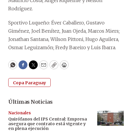
Mauricio Costa; Ángel Riquelme y Nelson
Rodríguez.
Sportivo Luqueño: Éver Caballero, Gustavo
Giménez, Joel Benítez, Juan Ojeda, Marcos Miers;
Jonathan Santana, Wilson Pittoni, Hugo Aguilera,
Osmar Leguizamón; Fredy Bareiro y Luis Ibarra.
WhatsApp
Facebook
Twitter
Email
Copy
Print
Copa Paraguay
Últimas Noticias
Nacionales
Quirófanos del IPS Central: Empresa
asegura que contrato está vigente y
en plena ejecución