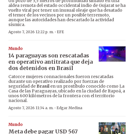
Un pozo de 5,5 metros de profundidad situado en una
aldea remota del estado occidental indio de Gujarat se ha
vuelto viral por tener un inusual oleaje que ha desatado
el temor de los vecinos por un posible terremoto,
aunque las autoridades han descartado la actividad
sísmica.
·
Agosto 7, 2026 12:22 p. m.
EFE
Mundo
14 paraguayas son rescatadas
en operativo antitrata que deja
dos detenidos en Brasil
Catorce mujeres connacionales fueron rescatadas
durante un operativo realizado por fuerzas de
seguridad de
Brasil
en un prostíbulo conocido como La
Casa de las Paraguayas, ubicado en la ciudad de Itapoá, a
unos 600 kilómetros de la frontera con el territorio
nacional.
·
Agosto 7, 2026 11:34 a. m.
Edgar Medina
Mundo
Meta debe pagar USD 567