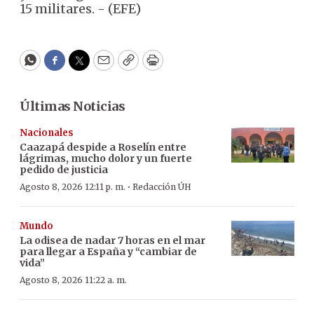
15 militares. - (EFE)
WhatsApp
Facebook
Twitter
Email
Copy
Print
Últimas Noticias
Nacionales
Caazapá despide a Roselín entre
lágrimas, mucho dolor y un fuerte
pedido de justicia
·
Agosto 8, 2026 12:11 p. m.
Redacción ÚH
Mundo
La odisea de nadar 7 horas en el mar
para llegar a España y “cambiar de
vida”
Agosto 8, 2026 11:22 a. m.