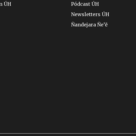
ón ÚH
Pódcast ÚH
Newsletters ÚH
Ñandejara Ñe’ẽ