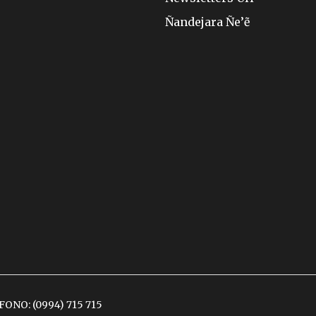
Ñandejara Ñe’ẽ
ÉFONO:
(0994) 715 715