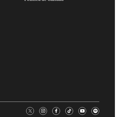
twitter
instagram
facebook
tiktok
youtube
spotify