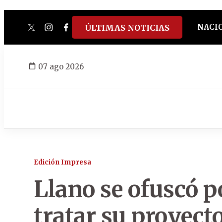
NACI
ÚLTIMAS NOTICIAS
twitter
instagram
facebook
tiktok
youtube
spotify
07 ago 2026
Edición Impresa
Llano se ofuscó p
tratar su proyect