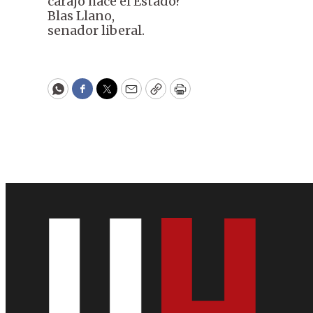
carajo hace el Estado?
Blas Llano,
senador liberal.
WhatsApp
Facebook
Twitter
Email
Copy
Print