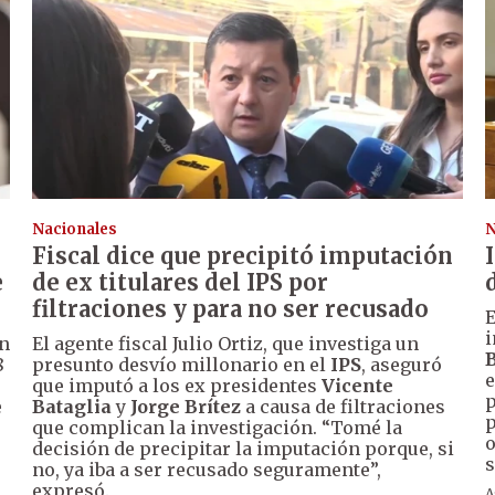
Nacionales
N
Fiscal dice que precipitó imputación
e
de ex titulares del IPS por
filtraciones y para no ser recusado
E
i
un
El agente fiscal Julio Ortiz, que investiga un
B
8
presunto desvío millonario en el
IPS
, aseguró
e
que imputó a los ex presidentes
Vicente
p
e
Bataglia
y
Jorge Brítez
a causa de filtraciones
p
que complican la investigación. “Tomé la
o
decisión de precipitar la imputación porque, si
s
no, ya iba a ser recusado seguramente”,
expresó.
A