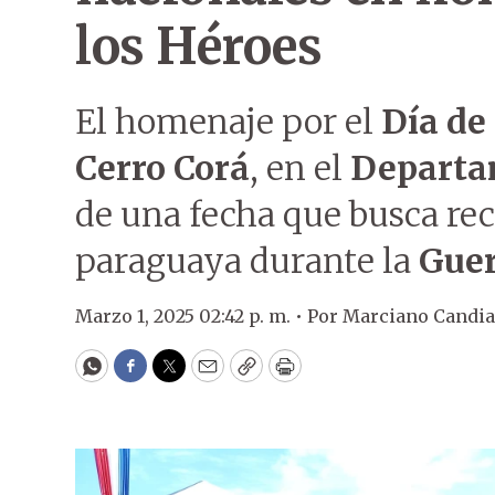
los Héroes
El homenaje por el
Día de
Cerro Corá
, en el
Departa
de una fecha que busca rec
paraguaya durante la
Guer
Marzo 1, 2025 02:42 p. m. •
Por
Marciano Candia
WhatsApp
Facebook
Twitter
Email
Copy
Print