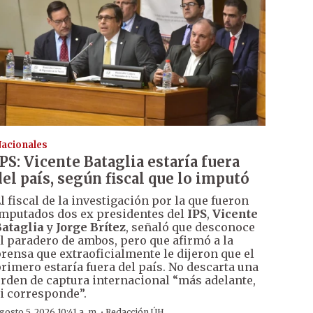
acionales
IPS: Vicente Bataglia estaría fuera
del país, según fiscal que lo imputó
l fiscal de la investigación por la que fueron
mputados dos ex presidentes del
IPS
,
Vicente
ataglia
y
Jorge Brítez
, señaló que desconoce
l paradero de ambos, pero que afirmó a la
rensa que extraoficialmente le dijeron que el
rimero estaría fuera del país. No descarta una
rden de captura internacional “más adelante,
i corresponde”.
·
gosto 5, 2026 10:41 a. m.
Redacción ÚH