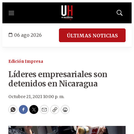
Menú
Mostrar
búsqued
06 ago 2026
ÚLTIMAS NOTICIAS
Edición Impresa
Líderes empresariales son
detenidos en Nicaragua
Octubre 21, 2021 10:00 p. m.
WhatsApp
Facebook
Twitter
Email
Copy
Print