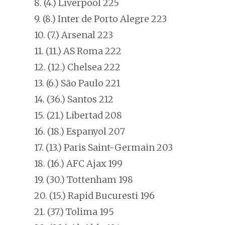
8. (4.) Liverpool 225
9. (8.) Inter de Porto Alegre 223
10. (7.) Arsenal 223
11. (11.) AS Roma 222
12. (12.) Chelsea 222
13. (6.) São Paulo 221
14. (36.) Santos 212
15. (21.) Libertad 208
16. (18.) Espanyol 207
17. (13.) Paris Saint-Germain 203
18. (16.) AFC Ajax 199
19. (30.) Tottenham 198
20. (15.) Rapid Bucuresti 196
21. (37.) Tolima 195