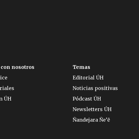
 con nosotros
Temas
ice
Editorial ÚH
riales
Noticias positivas
ón ÚH
Pódcast ÚH
Newsletters ÚH
Ñandejara Ñe’ẽ