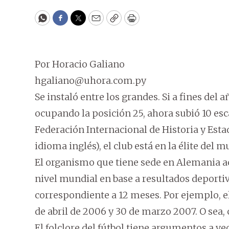
WhatsApp
Facebook
Twitter
Email
Copy
Print
Por Horacio Galiano
hgaliano@uhora.com.py
Se instaló entre los grandes. Si a fines del
ocupando la posición 25, ahora subió 10 esc
Federación Internacional de Historia y Estad
idioma inglés), el club está en la élite del m
El organismo que tiene sede en Alemania a
nivel mundial en base a resultados deporti
correspondiente a 12 meses. Por ejemplo, el
de abril de 2006 y 30 de marzo 2007. O sea, 
El folclore del fútbol tiene argumentos a ve