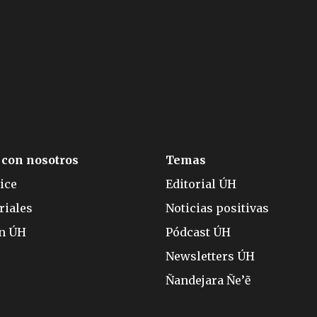
 con nosotros
Temas
ice
Editorial ÚH
riales
Noticias positivas
ón ÚH
Pódcast ÚH
Newsletters ÚH
Ñandejara Ñe’ẽ