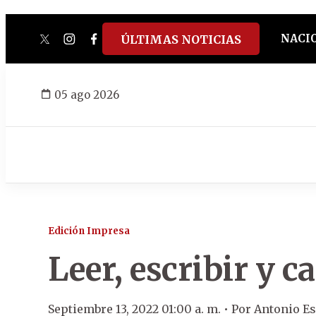
NACI
ÚLTIMAS NOTICIAS
twitter
instagram
facebook
tiktok
youtube
spotify
05 ago 2026
Edición Impresa
Leer, escribir y c
Septiembre 13, 2022 01:00 a. m. •
Por
Antonio E