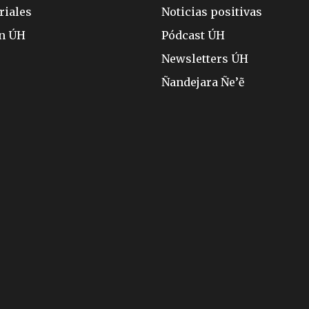
riales
Noticias positivas
ón ÚH
Pódcast ÚH
Newsletters ÚH
Ñandejara Ñe’ẽ