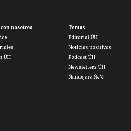
 con nosotros
Temas
ice
Editorial ÚH
riales
Noticias positivas
ón ÚH
Pódcast ÚH
Newsletters ÚH
Ñandejara Ñe’ẽ