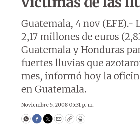
víctimas de las ll
Guatemala, 4 nov (EFE).- 
2,17 millones de euros (2,8
Guatemala y Honduras para
fuertes lluvias que azotaro
mes, informó hoy la ofici
en Guatemala.
Noviembre 5, 2008 05:31 p. m.
WhatsApp
Facebook
Twitter
Email
Copy
Print