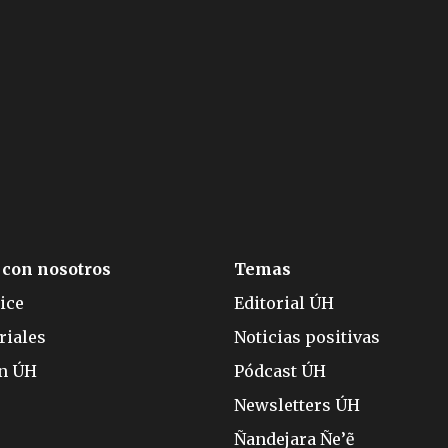
 con nosotros
Temas
ice
Editorial ÚH
riales
Noticias positivas
ón ÚH
Pódcast ÚH
Newsletters ÚH
Ñandejara Ñe’ẽ