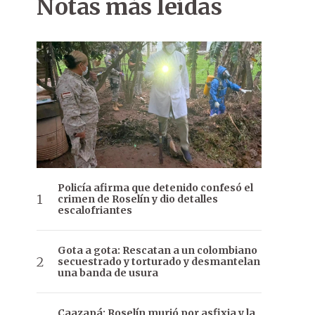
Notas más leídas
Policía afirma que detenido confesó el
crimen de Roselín y dio detalles
escalofriantes
Gota a gota: Rescatan a un colombiano
secuestrado y torturado y desmantelan
una banda de usura
Caazapá: Roselín murió por asfixia y la