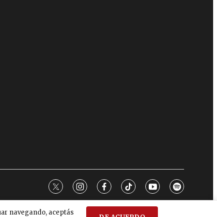
twitter
instagram
facebook
tiktok
youtube
spotify
nuar navegando, aceptás