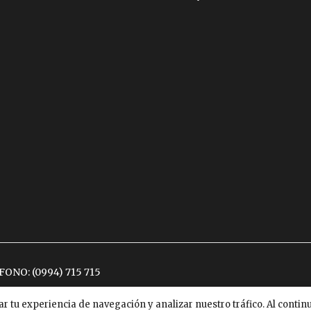
ÉFONO:
(0994) 715 715
ar tu experiencia de navegación y analizar nuestro tráfico. Al conti