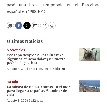
pasó una breve temporada en el Barcelona
español en 1988. EFE
WhatsApp
Facebook
Twitter
Email
Copy
Print
Últimas Noticias
Nacionales
Caazapá despide a Roselín entre
lágrimas, mucho dolor y un fuerte
pedido de justicia
·
Agosto 8, 2026 12:11 p. m.
Redacción ÚH
Mundo
La odisea de nadar 7 horas en el mar
para llegar a España y “cambiar de
vida”
Agosto 8, 2026 11:22 a. m.