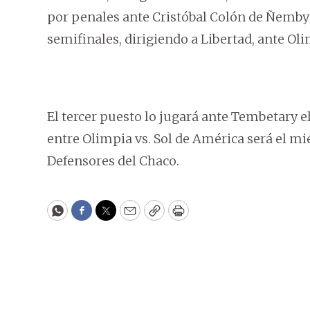
por penales ante Cristóbal Colón de Ñemby e
semifinales, dirigiendo a Libertad, ante Olim
El tercer puesto lo jugará ante Tembetary el m
entre Olimpia vs. Sol de América será el mié
Defensores del Chaco.
WhatsApp
Facebook
Twitter
Email
Copy
Print