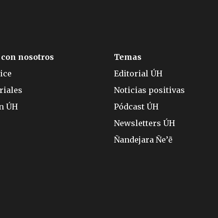
 con nosotros
Temas
ice
Editorial ÚH
riales
Noticias positivas
ón ÚH
Pódcast ÚH
Newsletters ÚH
Ñandejara Ñe’ẽ