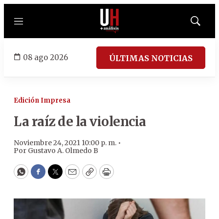
Menú
Mostrar
búsqued
08 ago 2026
ÚLTIMAS NOTICIAS
Edición Impresa
La raíz de la violencia
Noviembre 24, 2021 10:00 p. m. •
Por
Gustavo A. Olmedo B
WhatsApp
Facebook
Twitter
Email
Copy
Print