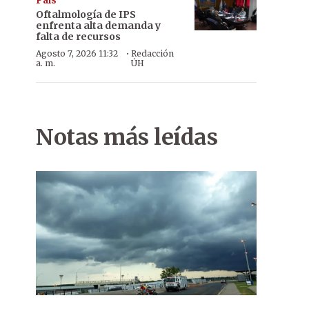
País
Oftalmología de IPS
enfrenta alta demanda y
falta de recursos
·
Agosto 7, 2026 11:32
Redacción
a. m.
ÚH
Felices. Yuliana Belén Ramírez Mereles, junto a sus padres Pedro
Notas más leídas