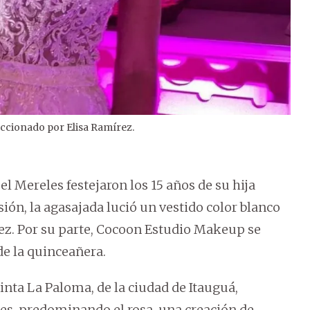
eccionado por Elisa Ramírez.
2
/
2
 Mereles festejaron los 15 años de su hija
ión, la agasajada lució un vestido color blanco
ez. Por su parte, Cocoon Estudio Makeup se
de la quinceañera.
inta La Paloma, de la ciudad de Itauguá,
res, predominando el rosa, una creación de