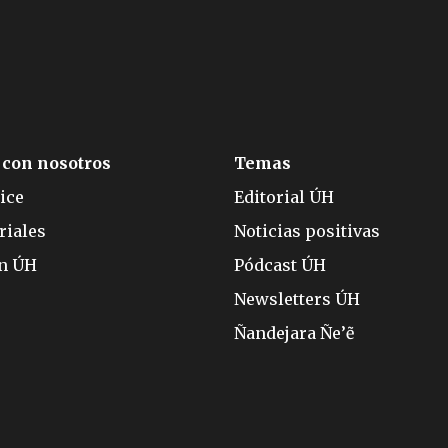
 con nosotros
Temas
ice
Editorial ÚH
riales
Noticias positivas
ón ÚH
Pódcast ÚH
Newsletters ÚH
Ñandejara Ñe’ẽ