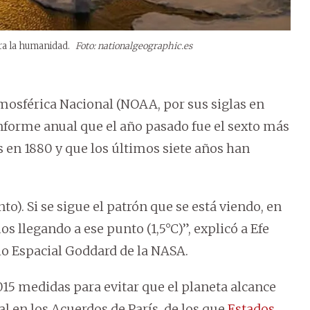
ra la humanidad.
Foto: nationalgeographic.es
mosférica Nacional (NOAA, por sus siglas en
informe anual que el año pasado fue el sexto más
s en 1880 y que los últimos siete años han
o). Si se sigue el patrón que se está viendo, en
s llegando a ese punto (1,5°C)”, explicó a Efe
elo Espacial Goddard de la NASA.
15 medidas para evitar que el planeta alcance
l en los Acuerdos de París, de los que
Estados