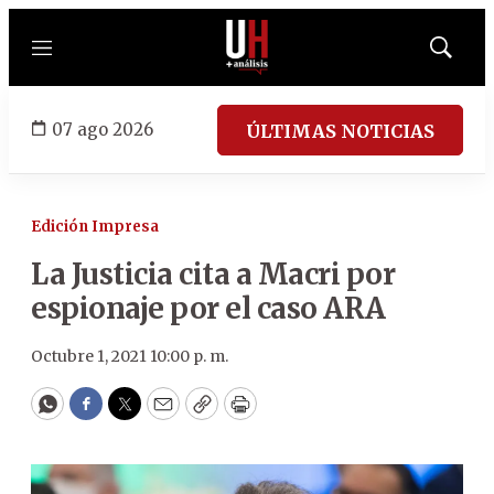
Menú
Mostrar
búsqued
07 ago 2026
ÚLTIMAS NOTICIAS
Edición Impresa
La Justicia cita a Macri por
espionaje por el caso ARA
Octubre 1, 2021 10:00 p. m.
WhatsApp
Facebook
Twitter
Email
Copy
Print