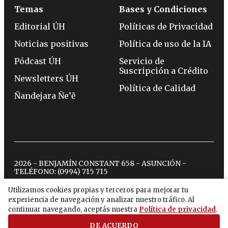
Temas
Bases y Condiciones
Editorial ÚH
Políticas de Privacidad
Noticias positivas
Política de uso de la IA
Pódcast ÚH
Servicio de
Suscripción a Crédito
Newsletters ÚH
Política de Calidad
Ñandejara Ñe’ẽ
2026 - BENJAMÍN CONSTANT 658 - ASUNCIÓN -
TELÉFONO:
(0994) 715 715
Utilizamos cookies propias y terceros para mejorar tu
experiencia de navegación y analizar nuestro tráfico. Al
twitter
instagram
facebook
tiktok
youtube
spotify
continuar navegando, aceptás nuestra
Política de privacidad
.
DE ACUERDO