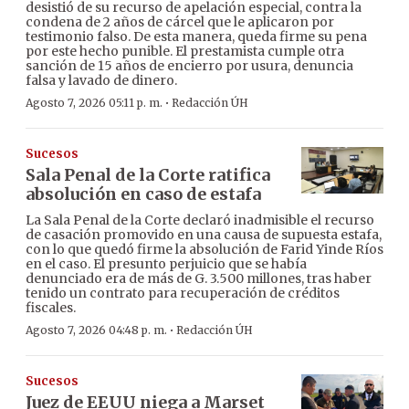
desistió de su recurso de apelación especial, contra la
condena de 2 años de cárcel que le aplicaron por
testimonio falso. De esta manera, queda firme su pena
por este hecho punible. El prestamista cumple otra
sanción de 15 años de encierro por usura, denuncia
falsa y lavado de dinero.
·
Agosto 7, 2026 05:11 p. m.
Redacción ÚH
Sucesos
Sala Penal de la Corte ratifica
absolución en caso de estafa
La Sala Penal de la Corte declaró inadmisible el recurso
de casación promovido en una causa de supuesta estafa,
con lo que quedó firme la absolución de Farid Yinde Ríos
en el caso. El presunto perjuicio que se había
denunciado era de más de G. 3.500 millones, tras haber
tenido un contrato para recuperación de créditos
fiscales.
·
Agosto 7, 2026 04:48 p. m.
Redacción ÚH
Sucesos
Juez de EEUU niega a Marset