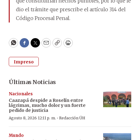
que constituirían hechos punibles, por lo que le
dio el trámite que prescribe el artículo 314 del
Código Procesal Penal.
WhatsApp
Facebook
Twitter
Email
Copy
Print
Impreso
Últimas Noticias
Nacionales
Caazapá despide a Roselín entre
lágrimas, mucho dolor y un fuerte
pedido de justicia
·
Agosto 8, 2026 12:11 p. m.
Redacción ÚH
Mundo