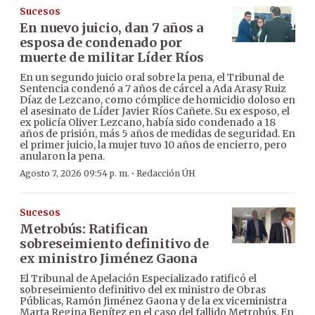
Sucesos
En nuevo juicio, dan 7 años a
esposa de condenado por
muerte de militar Líder Ríos
En un segundo juicio oral sobre la pena, el Tribunal de
Sentencia condenó a 7 años de cárcel a Ada Arasy Ruiz
Díaz de Lezcano, como cómplice de homicidio doloso en
el asesinato de Líder Javier Ríos Cañete. Su ex esposo, el
ex policía Oliver Lezcano, había sido condenado a 18
años de prisión, más 5 años de medidas de seguridad. En
el primer juicio, la mujer tuvo 10 años de encierro, pero
anularon la pena.
·
Agosto 7, 2026 09:54 p. m.
Redacción ÚH
Sucesos
Metrobús: Ratifican
sobreseimiento definitivo de
ex ministro Jiménez Gaona
El Tribunal de Apelación Especializado ratificó el
sobreseimiento definitivo del ex ministro de Obras
Públicas, Ramón Jiménez Gaona y de la ex viceministra
Marta Regina Benítez en el caso del fallido Metrobús. En