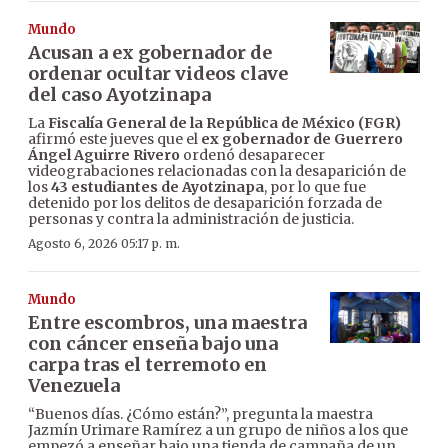
Mundo
Acusan a ex gobernador de
ordenar ocultar videos clave
del caso Ayotzinapa
La
Fiscalía General de la República de México (FGR)
afirmó este jueves que el
ex gobernador de Guerrero
Ángel Aguirre Rivero
ordenó desaparecer
videograbaciones relacionadas con la desaparición de
los
43 estudiantes de Ayotzinapa
, por lo que fue
detenido por los delitos de desaparición forzada de
personas y contra la administración de justicia.
Agosto 6, 2026 05:17 p. m.
Mundo
Entre escombros, una maestra
con cáncer enseña bajo una
carpa tras el terremoto en
Venezuela
“Buenos días. ¿Cómo están?”, pregunta la maestra
Jazmín Urimare Ramírez a un grupo de niños a los que
empezó a enseñar bajo una tienda de campaña de un