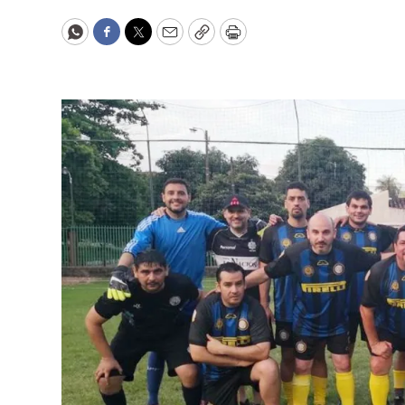
WhatsApp
Facebook
Twitter
Email
Copy
Print