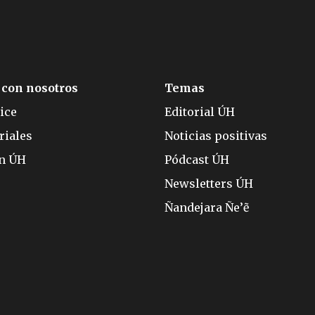
 con nosotros
Temas
ice
Editorial ÚH
riales
Noticias positivas
ón ÚH
Pódcast ÚH
Newsletters ÚH
Ñandejara Ñe’ẽ