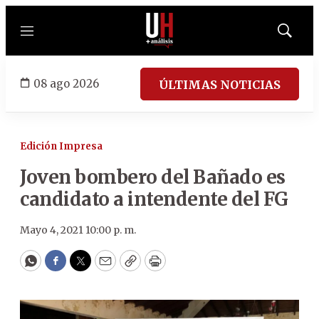
Menú
Mostrar
búsqued
08 ago 2026
ÚLTIMAS NOTICIAS
Edición Impresa
Joven bombero del Bañado es
candidato a intendente del FG
Mayo 4, 2021 10:00 p. m.
WhatsApp
Facebook
Twitter
Email
Copy
Print