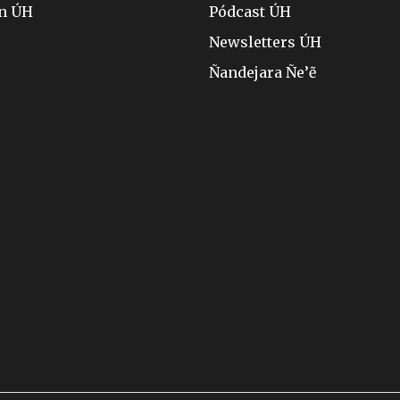
ón ÚH
Pódcast ÚH
Newsletters ÚH
Ñandejara Ñe’ẽ