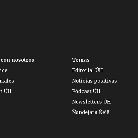
 con nosotros
Temas
ice
Editorial ÚH
riales
Noticias positivas
ón ÚH
Pódcast ÚH
Newsletters ÚH
Ñandejara Ñe’ẽ