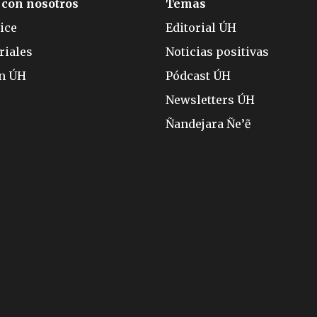
 con nosotros
Temas
ice
Editorial ÚH
riales
Noticias positivas
ón ÚH
Pódcast ÚH
Newsletters ÚH
Ñandejara Ñe’ẽ