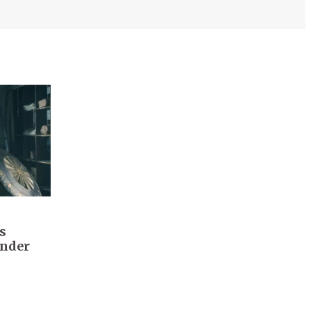
s
onder