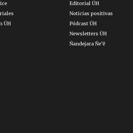
ice
Editorial ÚH
riales
Noticias positivas
ón ÚH
Pódcast ÚH
Newsletters ÚH
Ñandejara Ñe’ẽ