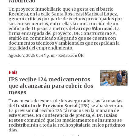
Mburicaó
Un proyecto inmobiliario que se gesta en el barrio
Recoleta
, en la calle Santa Rosa casi Mariscal López,
generó críticas por parte de vecinos preocupados por
sus consecuencias, entre ellas la construcción de un
edificio de 11 pisos, a metros del
arroyo Mburicaó
. La
firma encargada del proyecto, DE Constructora SA,
emitió un comunicado alegando que se cuenta con
documentos técnicos y ambientales que respaldan la
legalidad del emprendimiento.
·
Agosto 7, 2026 05:44 p. m.
Redacción ÚH
País
IPS recibe 124 medicamentos
que alcanzarán para cubrir dos
meses
Tras meses de espera de los asegurados, las farmacias
del
Instituto de Previsión Social (IPS)
se abastecerán.
La previsional recibió 124 fármacos en la mañana de
este viernes. En conferencia de prensa, el
Dr. Isaías
Fretes
comunicó que los medicamentos e insumos se
redistribuirán a toda la red hospitalaria en los próximos
días.