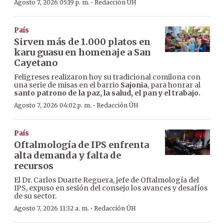
·
Agosto 7, 2026 05:19 p. m.
Redacción ÚH
País
Sirven más de 1.000 platos en
karu guasu en homenaje a San
Cayetano
Feligreses realizaron hoy su tradicional comilona con
una serie de misas en el barrio
Sajonia
, para honrar al
santo patrono de la paz, la salud, el pan y el trabajo.
·
Agosto 7, 2026 04:02 p. m.
Redacción ÚH
País
Oftalmología de IPS enfrenta
alta demanda y falta de
recursos
El Dr. Carlos Duarte Reguera, jefe de Oftalmología del
IPS, expuso en sesión del consejo los avances y desafíos
de su sector.
·
Agosto 7, 2026 11:32 a. m.
Redacción ÚH