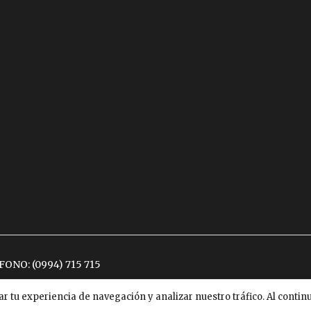
ÉFONO:
(0994) 715 715
ar tu experiencia de navegación y analizar nuestro tráfico. Al conti