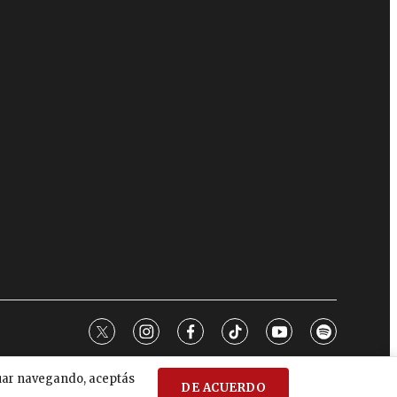
twitter
instagram
facebook
tiktok
youtube
spotify
nuar navegando, aceptás
DE ACUERDO