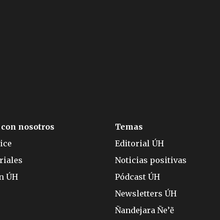
 con nosotros
Temas
ice
Editorial ÚH
riales
Noticias positivas
ón ÚH
Pódcast ÚH
Newsletters ÚH
Ñandejara Ñe’ẽ