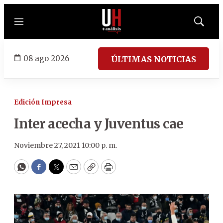
Menú
Mostrar
búsqued
08 ago 2026
ÚLTIMAS NOTICIAS
Edición Impresa
Inter acecha y Juventus cae
Noviembre 27, 2021 10:00 p. m.
WhatsApp
Facebook
Twitter
Email
Copy
Print