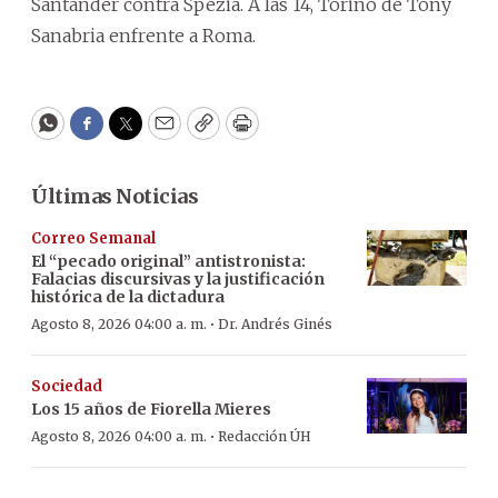
Santander contra Spezia. A las 14, Torino de Tony
Sanabria enfrente a Roma.
WhatsApp
Facebook
Twitter
Email
Copy
Print
Últimas Noticias
Correo Semanal
El “pecado original” antistronista:
Falacias discursivas y la justificación
histórica de la dictadura
·
Agosto 8, 2026 04:00 a. m.
Dr. Andrés Ginés
Sociedad
Los 15 años de Fiorella Mieres
·
Agosto 8, 2026 04:00 a. m.
Redacción ÚH