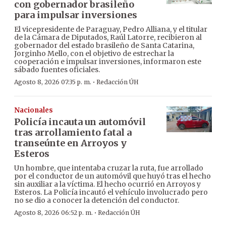
con gobernador brasileño
para impulsar inversiones
El vicepresidente de Paraguay, Pedro Alliana, y el titular
de la Cámara de Diputados, Raúl Latorre, recibieron al
gobernador del estado brasileño de Santa Catarina,
Jorginho Mello, con el objetivo de estrechar la
cooperación e impulsar inversiones, informaron este
sábado fuentes oficiales.
·
Agosto 8, 2026 07:35 p. m.
Redacción ÚH
Nacionales
Policía incauta un automóvil
tras arrollamiento fatal a
transeúnte en Arroyos y
Esteros
Un hombre, que intentaba cruzar la ruta, fue arrollado
por el conductor de un automóvil que huyó tras el hecho
sin auxiliar a la víctima. El hecho ocurrió en Arroyos y
Esteros. La Policía incautó el vehículo involucrado pero
no se dio a conocer la detención del conductor.
·
Agosto 8, 2026 06:52 p. m.
Redacción ÚH