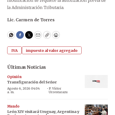
modificación se requiere la autorización previa de
la Administración Tributaria.
Lic. Carmen de Torres
WhatsApp
Facebook
Twitter
Email
Copy
Print
IVA
impuesto al valor agregado
Últimas Noticias
Opinión
Transfiguración del Señor
·
Agosto 6, 2026 04:04
P. Víctor
a. m.
Urrestarazu
Mundo
León XIV visitará Uruguay, Argentina y