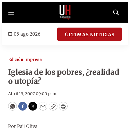
Menú
Mostrar
búsqued
05 ago 2026
ÚLTIMAS NOTICIAS
Edición Impresa
Iglesia de los pobres, ¿realidad
o utopía?
Abril 15, 2007 09:00 p. m.
WhatsApp
Facebook
Twitter
Email
Copy
Print
Por Pa’i Oliva