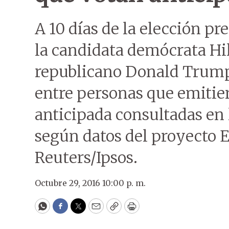
A 10 días de la elección pr
la candidata demócrata Hil
republicano Donald Trump
entre personas que emitie
anticipada consultadas en
según datos del proyecto E
Reuters/Ipsos.
Octubre 29, 2016 10:00 p. m.
WhatsApp
Facebook
Twitter
Email
Copy
Print