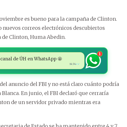
 noviembre es bueno para la campaña de Clinton.
do nuevos correos electrónicos descubiertos
a de Clinton, Huma Abedin.
1
 al canal de ÚH en WhatsApp 🤩
14:34
✓✓
del anuncio del FBI y no está claro cuánto podría
a Blanca. En junio, el FBI declaró que cerraría
inton de un servidor privado mientras era
secretaria de Estado se ha mantenido entre 4 y 7