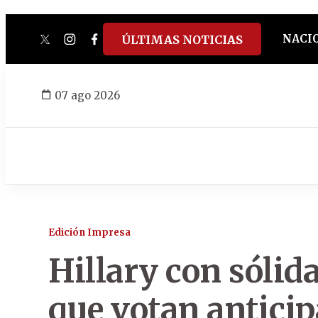
NACI
ÚLTIMAS NOTICIAS
twitter
instagram
facebook
tiktok
youtube
spotify
07 ago 2026
Edición Impresa
Hillary con sólida
que votan antici