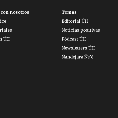
 con nosotros
Temas
ice
Editorial ÚH
riales
Noticias positivas
ón ÚH
Pódcast ÚH
Newsletters ÚH
Ñandejara Ñe’ẽ