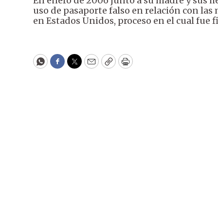
En enero de 2006 junto a su madre y sus h
uso de pasaporte falso en relación con las
en Estados Unidos, proceso en el cual fue 
WhatsApp
Facebook
Twitter
Email
Copy
Print