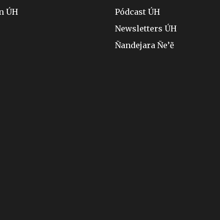
ón ÚH
Pódcast ÚH
Newsletters ÚH
Ñandejara Ñe’ẽ