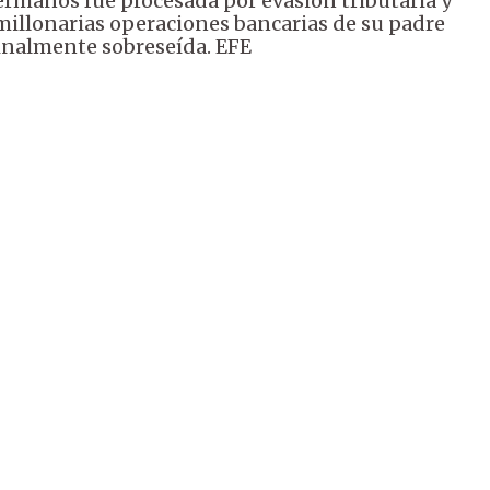
ermanos fue procesada por evasión tributaria y
 millonarias operaciones bancarias de su padre
finalmente sobreseída. EFE