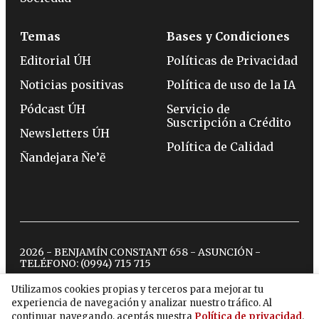
Temas
Bases y Condiciones
Editorial ÚH
Políticas de Privacidad
Noticias positivas
Política de uso de la IA
Pódcast ÚH
Servicio de
Suscripción a Crédito
Newsletters ÚH
Política de Calidad
Ñandejara Ñe’ẽ
2026 - BENJAMÍN CONSTANT 658 - ASUNCIÓN -
TELÉFONO:
(0994) 715 715
Utilizamos cookies propias y terceros para mejorar tu
experiencia de navegación y analizar nuestro tráfico. Al
twitter
instagram
facebook
tiktok
youtube
spotify
continuar navegando, aceptás nuestra
Política de privacidad
.