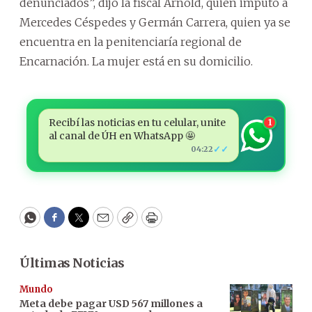
denunciados”, dijo la fiscal Arnold, quien imputó a
Mercedes Céspedes y Germán Carrera, quien ya se
encuentra en la penitenciaría regional de
Encarnación. La mujer está en su domicilio.
Recibí las noticias en tu celular, unite
1
al canal de ÚH en WhatsApp 🤩
✓✓
04:22
WhatsApp
Facebook
Twitter
Email
Copy
Print
Últimas Noticias
Mundo
Meta debe pagar USD 567 millones a