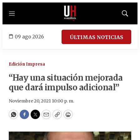
Menú
Mostrar
búsqued
09 ago 2026
ÚLTIMAS NOTICIAS
Edición Impresa
“Hay una situación mejorada
que dará impulso adicional”
Noviembre 20, 2021 10:00 p. m.
WhatsApp
Facebook
Twitter
Email
Copy
Print