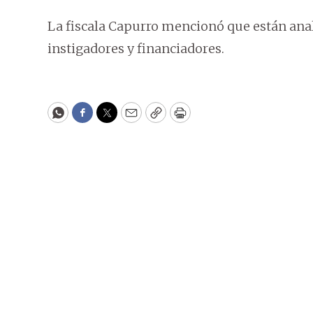
La fiscala Capurro mencionó que están anal
instigadores y financiadores.
WhatsApp
Facebook
Twitter
Email
Copy
Print