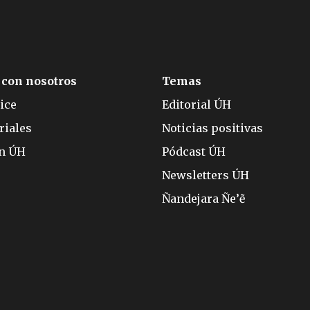
 con nosotros
Temas
ice
Editorial ÚH
riales
Noticias positivas
ón ÚH
Pódcast ÚH
Newsletters ÚH
Ñandejara Ñe’ẽ