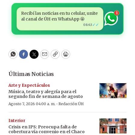
Recibí las noticias en tu celular, unite
1
al canal de ÚH en WhatsApp 🤩
✓✓
08:43
WhatsApp
Facebook
Twitter
Email
Copy
Print
Últimas Noticias
Arte y Espectáculos
Música, teatro y alegría para el
segundo fin de semana de agosto
·
Agosto 7, 2026 04:00 a. m.
Redacción ÚH
Interior
Crisis en IPS: Preocupa falta de
cobertura vía convenio en el Chaco