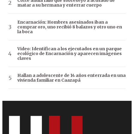
Corte anula fallo que sobreseyó a acusado de
matar a su hermana y enterrar cuerpo
Encarnación: Hombres asesinados iban a
comprar oro, uno recibió 8 balazos y otro uno en
la boca
Video: Identifican a los ejecutados en un parque
ecológico de Encarnación y aparecen imágenes
claves
Hallan a adolescente de 14 años enterrada en una
vivienda familiar en Caazapá