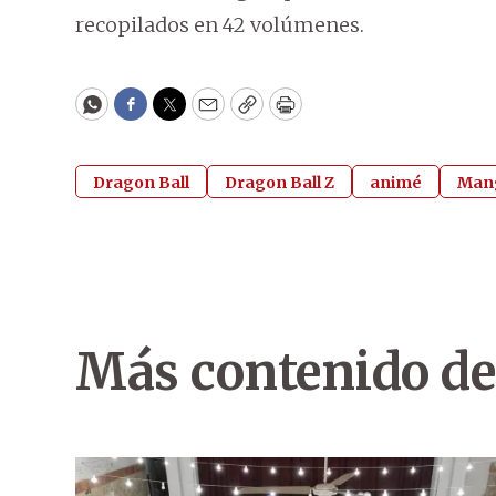
recopilados en 42 volúmenes.
WhatsApp
Facebook
Twitter
Email
Copy
Print
Dragon Ball
Dragon Ball Z
animé
Man
Más contenido de