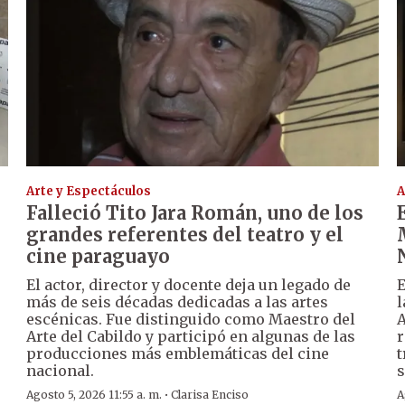
Arte y Espectáculos
A
Falleció Tito Jara Román, uno de los
grandes referentes del teatro y el
cine paraguayo
El actor, director y docente deja un legado de
E
más de seis décadas dedicadas a las artes
l
escénicas. Fue distinguido como Maestro del
A
Arte del Cabildo y participó en algunas de las
r
producciones más emblemáticas del cine
t
nacional.
s
·
Agosto 5, 2026 11:55 a. m.
Clarisa Enciso
A