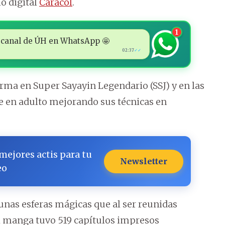
o digital
Caracol
.
1
 al canal de ÚH en WhatsApp 🤩
02:37
✓✓
orma en Super Sayayin Legendario (SSJ) y en las
 en adulto mejorando sus técnicas en
 mejores actis para tu
Newsletter
eo
unas esferas mágicas que al ser reunidas
l manga tuvo 519 capítulos impresos