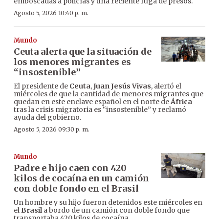
emboscadas a policías y una reciente fuga de presos.
Agosto 5, 2026 10:40 p. m.
Mundo
Ceuta alerta que la situación de
los menores migrantes es
“insostenible”
El presidente de
Ceuta
,
Juan Jesús Vivas
, alertó el
miércoles de que la cantidad de menores migrantes que
quedan en este enclave español en el norte de
África
tras la crisis migratoria es “insostenible” y reclamó
ayuda del gobierno.
Agosto 5, 2026 09:30 p. m.
Mundo
Padre e hijo caen con 420
kilos de cocaína en un camión
con doble fondo en el Brasil
Un hombre y su hijo fueron detenidos este miércoles en
el
Brasil
a bordo de un camión con doble fondo que
transportaba 420 kilos de cocaína.