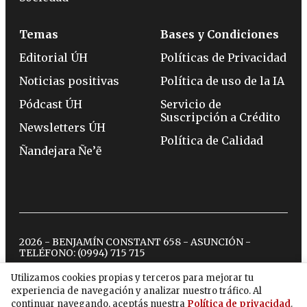
Temas
Bases y Condiciones
Editorial ÚH
Políticas de Privacidad
Noticias positivas
Política de uso de la IA
Pódcast ÚH
Servicio de
Suscripción a Crédito
Newsletters ÚH
Política de Calidad
Ñandejara Ñe’ẽ
2026 - BENJAMÍN CONSTANT 658 - ASUNCIÓN -
TELÉFONO:
(0994) 715 715
Utilizamos cookies propias y terceros para mejorar tu
experiencia de navegación y analizar nuestro tráfico. Al
twitter
instagram
facebook
tiktok
youtube
spotify
continuar navegando, aceptás nuestra
Política de privacidad
.