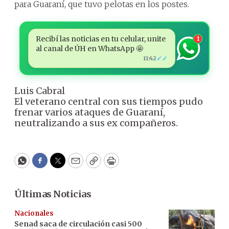
para Guaraní, que tuvo pelotas en los postes.
Recibí las noticias en tu celular, unite
1
al canal de ÚH en WhatsApp 🤩
✓✓
11:42
Luis Cabral
El veterano central con sus tiempos pudo
frenar varios ataques de Guaraní,
neutralizando a sus ex compañeros.
WhatsApp
Facebook
Twitter
Email
Copy
Print
Últimas Noticias
Nacionales
Senad saca de circulación casi 500