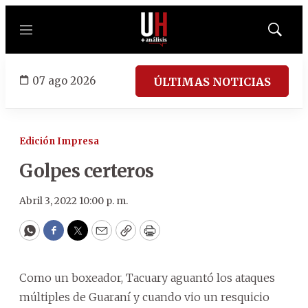
Menú
Mostrar
búsqued
07 ago 2026
ÚLTIMAS NOTICIAS
Edición Impresa
Golpes certeros
Abril 3, 2022 10:00 p. m.
WhatsApp
Facebook
Twitter
Email
Copy
Print
Como un boxeador, Tacuary aguantó los ataques
múltiples de Guaraní y cuando vio un resquicio