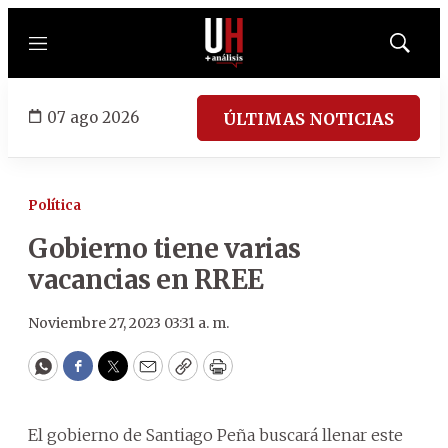
Menú
Mostrar
búsqued
07 ago 2026
ÚLTIMAS NOTICIAS
Política
Gobierno tiene varias
vacancias en RREE
Noviembre 27, 2023 03:31 a. m.
WhatsApp
Facebook
Twitter
Email
Copy
Print
El gobierno de Santiago Peña buscará llenar este