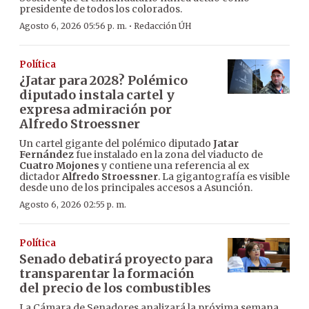
presidente de todos los colorados.
·
Agosto 6, 2026 05:56 p. m.
Redacción ÚH
Política
¿Jatar para 2028? Polémico
diputado instala cartel y
expresa admiración por
Alfredo Stroessner
Un cartel gigante del polémico diputado
Jatar
Fernández
fue instalado en la zona del viaducto de
Cuatro Mojones
y contiene una referencia al ex
dictador
Alfredo Stroessner
. La gigantografía es visible
desde uno de los principales accesos a Asunción.
Agosto 6, 2026 02:55 p. m.
Política
Senado debatirá proyecto para
transparentar la formación
del precio de los combustibles
La Cámara de Senadores analizará la próxima semana