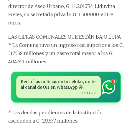
director de Aseo Urbano, G. 11.201.754; Liduvina
Fretes, su secretaria privada, G. 1.500.000, entre
otros.
LAS CIFRAS COMUNALES QUE ESTÁN BAJO LUPA
* La Comuna tuvo un ingreso real superior a los G.
317.558 millones y un gasto total mayor a los G.
404.651 millones.
Recibí las noticias en tu celular, unite
1
al canal de ÚH en WhatsApp 🤩
✓✓
22:53
* Las deudas pendientes de la institución
ascienden a G. 133.637 millones.