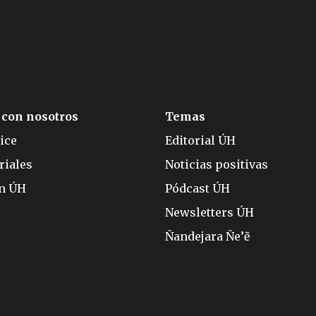
 con nosotros
Temas
ice
Editorial ÚH
riales
Noticias positivas
ón ÚH
Pódcast ÚH
Newsletters ÚH
Ñandejara Ñe’ẽ