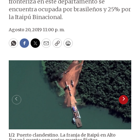
fronteriza en este departamento se
encuentra ocupada por brasileños y 25% por
la Itaipú Binacional.
Agosto 20, 2019 11:00 p. m.
WhatsApp
Facebook
Twitter
Email
Copy
Print
Puerto clandestino. La franja de Itaipú en Alto
1
/
2
Paraná cuenta con varios puertos ilícitos.