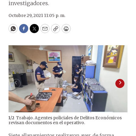
investigadores.
Octubre 29, 2021 11:05 p. m.
WhatsApp
Facebook
Twitter
Email
Copy
Print
Trabajo. Agentes policiales de Delitos Económicos
1
/
2
2
/
2
revisan documentos en el operativo.
uno
Siete allanamientos realizaron ayer, de forma