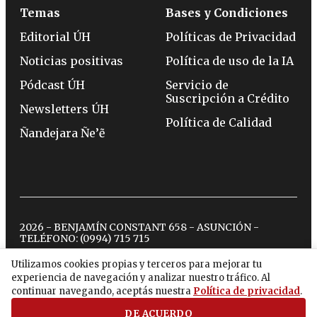
Temas
Bases y Condiciones
Editorial ÚH
Políticas de Privacidad
Noticias positivas
Política de uso de la IA
Pódcast ÚH
Servicio de
Suscripción a Crédito
Newsletters ÚH
Política de Calidad
Ñandejara Ñe’ẽ
2026 - BENJAMÍN CONSTANT 658 - ASUNCIÓN -
TELÉFONO:
(0994) 715 715
Utilizamos cookies propias y terceros para mejorar tu
experiencia de navegación y analizar nuestro tráfico. Al
twitter
instagram
facebook
tiktok
youtube
spotify
continuar navegando, aceptás nuestra
Política de privacidad
.
DE ACUERDO