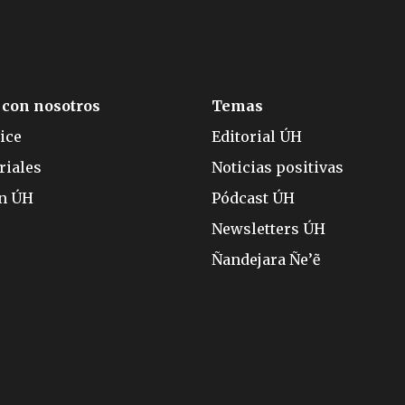
 con nosotros
Temas
ice
Editorial ÚH
riales
Noticias positivas
ón ÚH
Pódcast ÚH
Newsletters ÚH
Ñandejara Ñe’ẽ